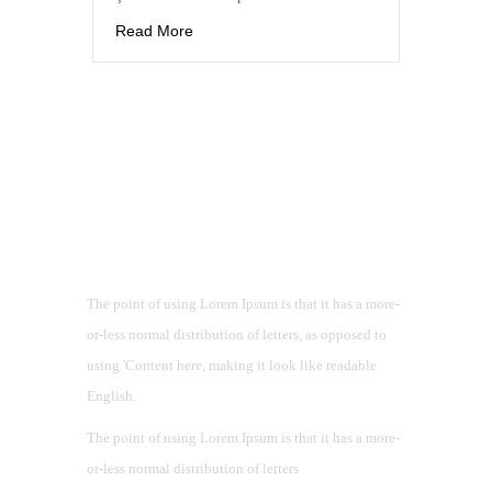
Read More
Hakkımızda
The point of using Lorem Ipsum is that it has a more-
or-less normal distribution of letters, as opposed to
using 'Content here, making it look like readable
English.
The point of using Lorem Ipsum is that it has a more-
or-less normal distribution of letters