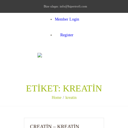
Bize ulaşın:
info@hipertrofi.com
Member Login
Register
MENU
ETIKET:
KREATIN
Home
kreatin
CREATIN – KREATIN