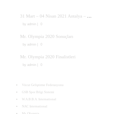
Son Yazılar
31 Mart – 04 Nisan 2021 Antalya – Türkiye Vücut Geliştirme ve Fitness Şampiyonası Avrupa Şampiyonası Milli Takım Seçmeleri Sonuçları
by
admin
|
0
Mr. Olympia 2020 Sonuçları
by
admin
|
0
Mr. Olympia 2020 Finalistleri
by
admin
|
0
Faydalı Linkler
Vücut Geliştirme Federasyonu
GSB Spor Bilgi Sistemi
W.A.B.B.A. International
NAC International
Mr. Olympia