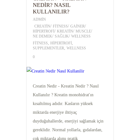
NEDIR? NASIL
KULLANILIR?
ADMIN
/
/
/
CREATIN
FITNESS
GAINER
/
/
/
HIPERTROFI
KREATIN
MUSCLE
/
/
NE DEMEK
SAĞLIK
WELLNESS
,
,
FITNESS
HIPERTROFI
,
SUPPLEMENTLER
WELLNESS
0
05
MAY
Creatin Nedir - Kreatin Nedir ? Nasıl
2017
Kullanılır ? Kreatin monohidrat'ın
kısaltılmış adıdır. Kasların yüksek
miktarda enerjiye ihtiyaç
duyduğuhallerde, enerjiyi sağlamak için
gereklidir. Normal yollarla, gıdalardan,
çok miktarda alımı pratik