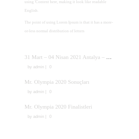
using 'Content here, making it look like readable
English.
The point of using Lorem Ipsum is that it has a more-
or-less normal distribution of letters
Son Yazılar
31 Mart – 04 Nisan 2021 Antalya – Türkiye Vücut Geliştirme ve Fitness Şampiyonası Avrupa Şampiyonası Milli Takım Seçmeleri Sonuçları
by
admin
|
0
Mr. Olympia 2020 Sonuçları
by
admin
|
0
Mr. Olympia 2020 Finalistleri
by
admin
|
0
Faydalı Linkler