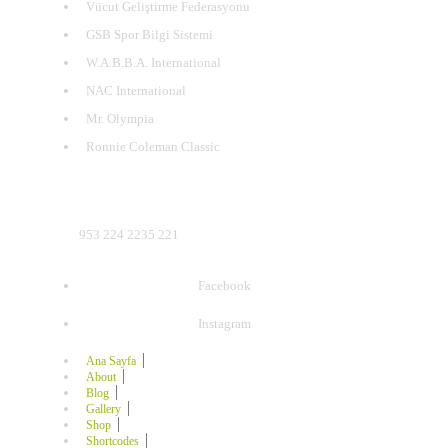
Vücut Geliştirme Federasyonu
GSB Spor Bilgi Sistemi
W.A.B.B.A. International
NAC International
Mr. Olympia
Ronnie Coleman Classic
Yaklaşan Etkinlikler
953 224 2235 221
Facebook
Instagram
Ana Sayfa
About
Blog
Gallery
Shop
Shortcodes